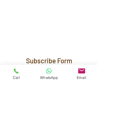
Subscribe Form
Call
WhatsApp
Email
Submit
Maestra Vicenta Street, Sta. Maria,
Zamboanga City, 7000, Philippines
reservations@residenciasuiteshotel.com