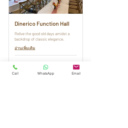
Dinerico Function Hall
Relive the good old days amidst a
backdrop of classic elegance.
อ่านเพิ่มเติม
4 ชม.
Call
WhatsApp
Email
จอง
Subscribe Form