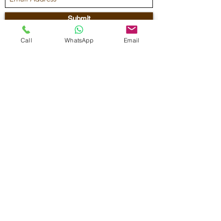
Submit
Call
WhatsApp
Email
Maestra Vicenta Street, Sta. Maria,
Zamboanga City, 7000, Philippines
reservations@residenciasuiteshotel.com
Tel No.
(062) 991-5013
Cellphone:
0917-315-5689
/
0917-142-4971
Viber:
0917-142-4971
WhatsApp: (+63)
917-142-4971
©
2021-2026
by ONE MUSTARD SEED DEVELOPMENT
CORP. with registered trade name as RESIDENCIA SUITES
HOTEL AND ONE MUSTARD SEED DEVELOPMENT CORP.
All rights reserved.