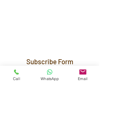
Subscribe Form
Call
WhatsApp
Email
Submit
Maestra Vicenta Street, Sta. Maria,
Zamboanga City, 7000, Philippines
reservations@residenciasuiteshotel.com